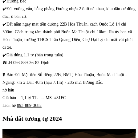
✔️Hướng Bắc
✔️Đất vuông vắn, bằng phẳng Đường nhựa 2 ô tô né nhau, khu dân cư đông
đúc, ô bàn cờ.
✔️Đất nằm ngay mặt tiền đường 22B Hòa Thuận, cách Quốc Lộ 14 chỉ
300m. Cách trung tâm thành phố Buôn Ma Thuột chỉ 10km. Ra ủy ban xã
Hòa Thuận, trường THCS Trần Quang Diệu, Chợ Đạt Lý chỉ mất vài phút
đi xe.
✔️Giá đúng 1.1 tỷ (bán trong tuần)
☎️LH 093-889-36-82 Định
❣️ Bán Đất Mặt tiền Sổ riêng 22B, BMT, Hòa Thuận, Buôn Ma Thuột -
Ngang: 7m x Dài: 40m (hậu 7.1m) - 285 m2, hướng Bắc.
nở hậu
Giá bán: 1,1 tỷ TL -- MS: #81FC
Liên hệ
093-889-3682
Nhà đất tương tự 2024