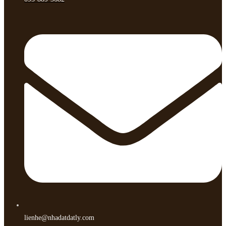
lienhe@nhadatdatly.com