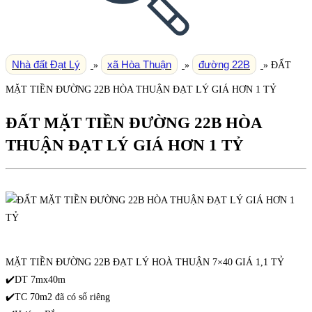
Nhà đất Đạt Lý
xã Hòa Thuận
đường 22B
»
»
»
ĐẤT
MẶT TIỀN ĐƯỜNG 22B HÒA THUẬN ĐẠT LÝ GIÁ HƠN 1 TỶ
ĐẤT MẶT TIỀN ĐƯỜNG 22B HÒA
THUẬN ĐẠT LÝ GIÁ HƠN 1 TỶ
MẶT TIỀN ĐƯỜNG 22B ĐẠT LÝ HOÀ THUẬN 7×40 GIÁ 1,1 TỶ
✔️DT 7mx40m
✔️TC 70m2 đã có sổ riêng