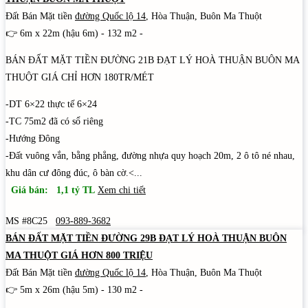
Đất Bán Mặt tiền
đường Quốc lộ 14
, Hòa Thuận, Buôn Ma Thuột
👉 6m x 22m (hậu 6m) - 132 m2 -
BÁN ĐẤT MẶT TIỀN ĐƯỜNG 21B ĐẠT LÝ HOÀ THUẬN BUÔN MA
THUỘT GIÁ CHỈ HƠN 180TR/MÉT
-DT 6×22 thực tế 6×24
-TC 75m2 đã có sổ riêng
-Hướng Đông
-Đất vuông vắn, bằng phẳng, đường nhựa quy hoạch 20m, 2 ô tô né nhau,
khu dân cư đông đúc, ô bàn cờ.<...
Giá bán: 1,1 tỷ TL
Xem chi tiết
MS #8C25
093-889-3682
BÁN ĐẤT MẶT TIỀN ĐƯỜNG 29B ĐẠT LÝ HOÀ THUẬN BUÔN
MA THUỘT GIÁ HƠN 800 TRIỆU
Đất Bán Mặt tiền
đường Quốc lộ 14
, Hòa Thuận, Buôn Ma Thuột
👉 5m x 26m (hậu 5m) - 130 m2 -