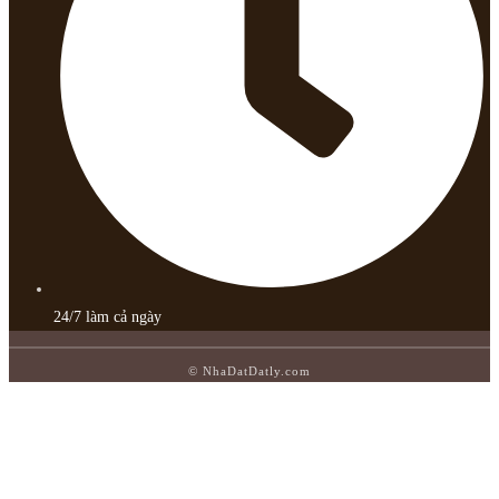
24/7 làm cả ngày
© NhaDatDatly.com