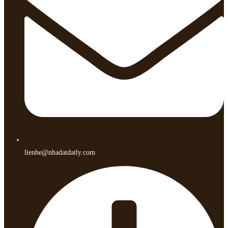
lienhe@nhadatdatly.com