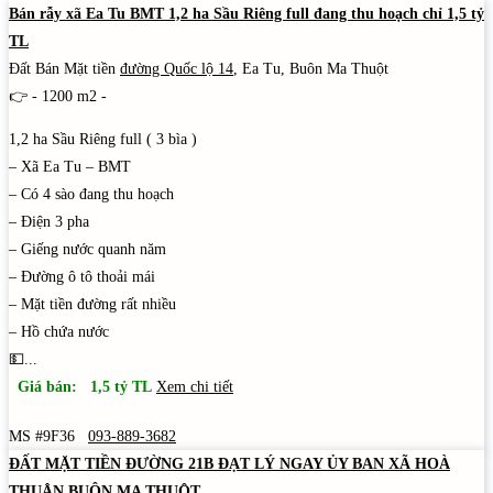
Bán rẫy xã Ea Tu BMT 1,2 ha Sầu Riêng full đang thu hoạch chỉ 1,5 tỷ
TL
Đất Bán Mặt tiền
đường Quốc lộ 14
, Ea Tu, Buôn Ma Thuột
👉 - 1200 m2 -
1,2 ha Sầu Riêng full ( 3 bìa )
– Xã Ea Tu – BMT
– Có 4 sào đang thu hoạch
– Điện 3 pha
– Giếng nước quanh năm
– Đường ô tô thoải mái
– Mặt tiền đường rất nhiều
– Hồ chứa nước
💵...
Giá bán: 1,5 tỷ TL
Xem chi tiết
MS #9F36
093-889-3682
ĐẤT MẶT TIỀN ĐƯỜNG 21B ĐẠT LÝ NGAY ỦY BAN XÃ HOÀ
THUẬN BUÔN MA THUỘT