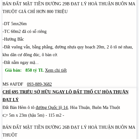
BÁN ĐẤT MẶT TIỀN ĐƯỜNG 29B ĐẠT LÝ HOÀ THUẬN BUÔN MA
THUỘT GIÁ CHỈ HƠN 800 TRIỆU
-DT 5mx26m
-TC 60m2 đã có sổ riêng
-Hướng Bắc
-Đất vuông vắn, bằng phẳng, đường nhựa quy hoạch 20m, 2 ô tô né nhau,
khu dân cư đông đúc, ô bàn cờ.
-Đất nằm ngay mặ...
Giá bán: 850 tỷ TL
Xem chi tiết
MS #AFDF
093-889-3682
CHỈ 695 TRIỆU SỞ HỮU NGAY LÔ ĐẤT THỔ CƯ HÒA THUẬN
ĐẠT LÝ
Đất Bán Hẻm ô tô
đường Quốc lộ 14
, Hòa Thuận, Buôn Ma Thuột
👉 5m x 23m (hậu 5m) - 115 m2 -
BÁN ĐẤT MẶT TIỀN ĐƯỜNG 26B ĐẠT LÝ HOÀ THUẬN BUÔN MA
THUỘT