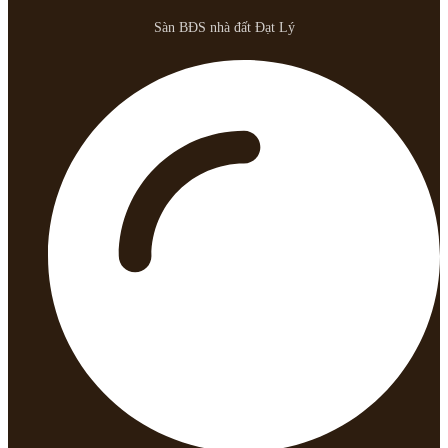
Sàn BĐS nhà đất Đạt Lý