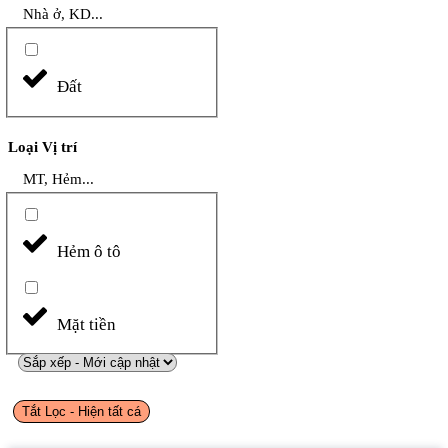
Nhà ở, KD...
Đất
Loại Vị trí
MT, Hẻm...
Hẻm ô tô
Mặt tiền
Tắt Lọc - Hiện tất cá