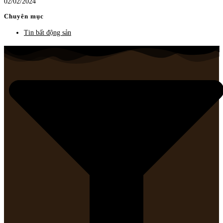
02/02/2024
Chuyên mục
Tin bất động sản